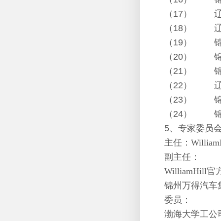
（
17
） 辽
（
18
） 辽
（
19
） 锦
（
20
） 锦
（
21
） 锦
（
22
） 辽
（
23
） 锦
（
24
） 锦
5
、专家委员
主任：Willia
副主任：
WilliamHil
锦州万得汽车
委员：
渤海大学工公