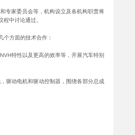
处和专家委员会等，机构设立及各机构职责将
议程中讨论通过。
几个方面的技术合作：
NVH
特性以及更高的效率等，开展汽车特别
池，驱动电机和驱动控制器，围绕各部分总成