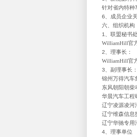
针对省内特种
6
、成员企业
六、组织机构
1
、联盟秘书
William
2
、理事长：
WilliamHil
3
、副理事长
锦州万得汽车
东风朝阳朝柴
华晨汽车工程
辽宁凌源凌河
辽宁维森信息
辽宁华驰专用
4
、理事单位