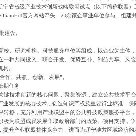
辽宁省省级产业技术创新战略联盟试点（以下简称联盟）
illiamHill官方网站牵头，
20
余家企事业单位参与，组建
批建设。
高校、研究机构、科技服务单位等组成，以企业为主体
立一种共同投入、联合开发、优势互补、利益共享、风
机构。
合作、共赢、创新、发展
”
。
长期任务
关键技术创新的核心问题，聚集资源，建立公共技术平
产业发展的核心技术，创造知识产权及重要行业标准，保
果转移，充分利用产业联盟中的公共科技政策服务平台
积极为联盟成员发展争取政府部门的政策、项目支持，
，提升产业联盟整体竞争力，进而为辽宁地方区域经济的