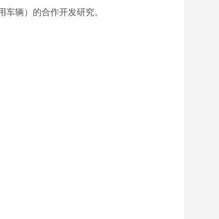
用车辆）的合作开发研究。