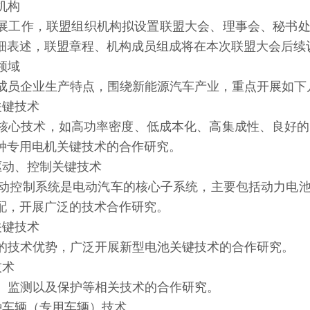
机构
展工作，联盟组织机构拟设置联盟大会、理事会、秘书
细表述，联盟章程、机构成员组成将在本次联盟大会后续
领域
成员企业生产特点，围绕新能源汽车产业，重点开展如下
关键技术
核心技术，如高功率密度、低成本化、高集成性、良好的
种专用电机关键技术的合作研究。
驱动、控制关键技术
动控制系统是电动汽车的核心子系统，主要包括动力电
配，开展广泛的技术合作研究。
关键技术
的技术优势，广泛开展新型电池关键技术的合作研究。
技术
、监测以及保护等相关技术的合作研究。
种车辆（专用车辆）技术