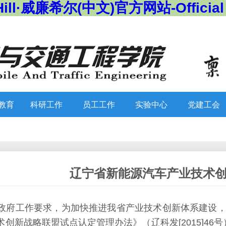
mHill·威廉希尔(中文)官方网站-Official 
教育
科研工作
员工工作
实验中心
党建工会
辽宁省新能源汽车产业技术
政府工作要求，为加快推进我省产业技术创新体系建设
术创新战略联盟试点认定管理办法》（辽科发
[2015]46
号