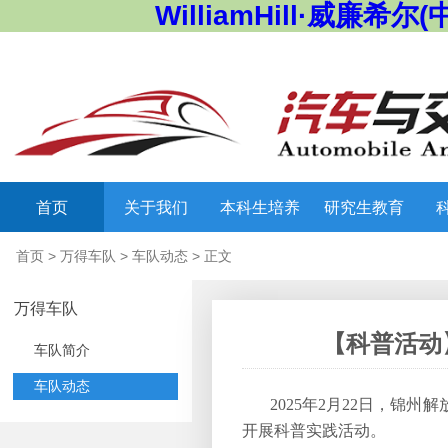
WilliamHill·威廉希尔(
首页
关于我们
本科生培养
研究生教育
首页
>
万得车队
>
车队动态
> 正文
万得车队
【科普活动
车队简介
车队动态
2025年2月22日，锦州
开展科普实践活动。