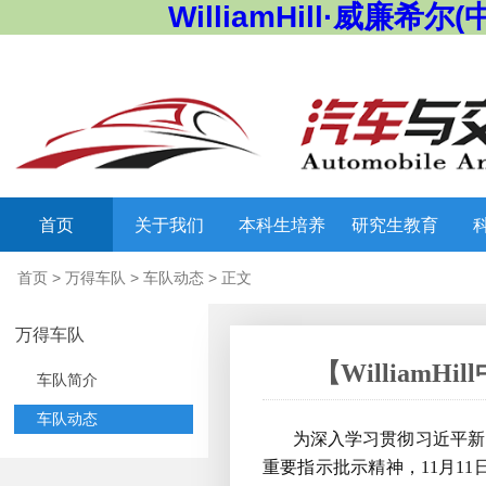
WilliamHill·威廉希尔(
首页
关于我们
本科生培养
研究生教育
首页
>
万得车队
>
车队动态
> 正文
万得车队
【William
车队简介
车队动态
为深入学习贯彻习近平新
重要指示批示精神，11月11