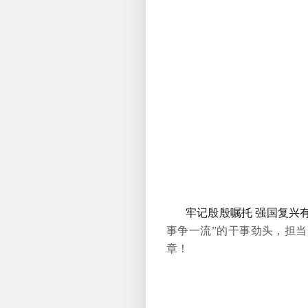
牢记殷殷嘱托 强国复兴
事争一流”的干事劲头，担
章！